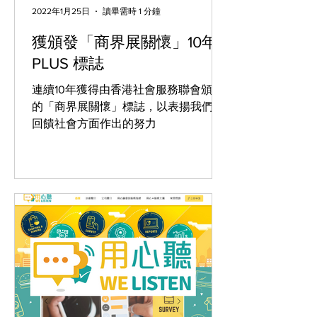
快樂水平。
2022年1月25日
讀畢需時 1 分鐘
獲頒發「商界展關懷」10年
PLUS 標誌
連續10年獲得由香港社會服務聯會頒發
的「商界展關懷」標誌，以表揚我們在
回饋社會方面作出的努力