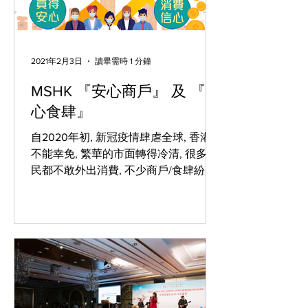
2021年2月3日
讀畢需時 1 分鐘
MSHK 『安心商戶』 及 『安
心食肆』
自2020年初, 新冠疫情肆虐全球, 香港亦
不能幸免, 繁華的市面轉得冷清, 很多市
民都不敢外出消費, 不少商戶/食肆紛紛
推出店舖防疫衛生措施, 商戶與市民齊
心抗疫, 期望保障顧客健康之同時亦能
提升顧客之消費信心及意欲。 MSHK...